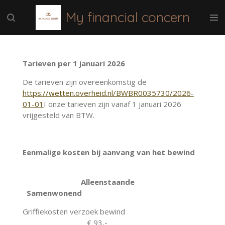
Ga
My financial concern
direct
naar
de
hoofdinhoud
Tarieven per 1
januari
2026
De tarieven zijn overeenkomstig de
https://wetten.overheid.nl/BWBR0035730/2026-
01-01
I onze tarieven zijn vanaf 1 januari 2026
vrijgesteld van BTW.
Eenmalige kosten bij aanvang van het bewind
Alleenstaande
Samenwonend
Griffiekosten verzoek bewind
€ 93,-